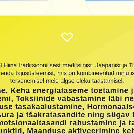
ina traditsioonilisest meditsiinist, Jaapanist ja Tii
a enda tajusüsteemist, mis on kombineeritud minu i
tervenemisel meie algse oleku taastamisel.
, Keha energiataseme toetamine j
mi, Toksiinide vabastamine läbi ne
suse tasakaalustamine, Hormonaals
ura ja tšakratasandite ning sügav
motsionaaltasandi rahustamine ja t
nktid, Maanduse aktiveerimine keha