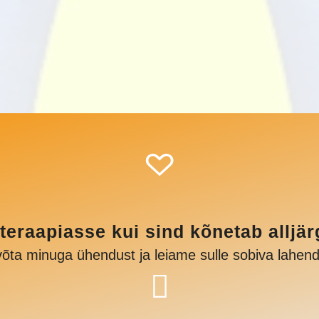
 teraapiasse kui sind kõnetab alljär
võta minuga ühendust ja leiame sulle sobiva lahen