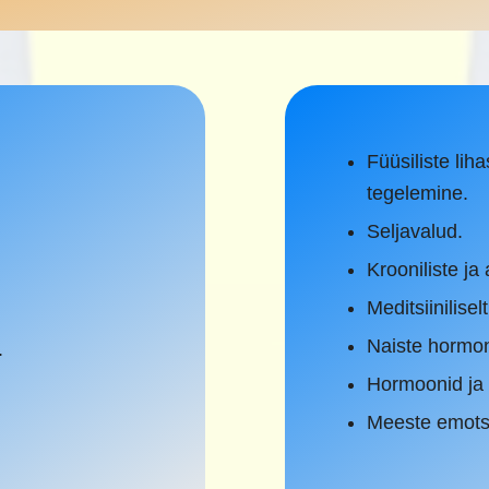
Füüsiliste lih
tegelemine.
Seljavalud.
Krooniliste j
Meditsiinilise
Naiste hormo
.
Hormoonid ja 
Meeste emotsi