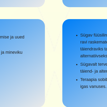
Sügav füüsili
emise ja uued
ravi raskemat
täiendraviks t
 ja mineviku
alternatiivsek
Sügavalt terv
täiend- ja alte
Teraapia sobib
igas vanuses.