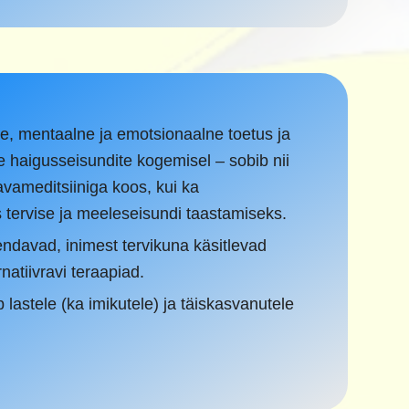
ne, mentaalne ja emotsionaalne toetus ja
e haigusseisundite kogemisel – sobib nii
avameditsiiniga koos, kui ka
s tervise ja meeleseisundi taastamiseks.
endavad, inimest tervikuna käsitlevad
rnatiivravi teraapiad.
 lastele (ka imikutele) ja täiskasvanutele