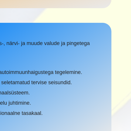
as-, närvi- ja muude valude ja pingetega
a autoimmuunhaigustega tegelemine.
lt seletamatud tervise seisundid.
naalsüsteem.
elu juhtimine.
onaalne tasakaal.