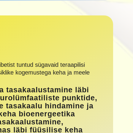
betist tuntud sügavaid teraapilisi
siklike kogemustega keha ja meele
a tasakaalustamine läbi
urolümfaatiliste punktide,
e tasakaalu hindamine ja
 keha bioenergeetika
asakaalustamine,
s läbi füüsilise keha