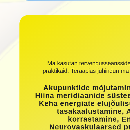
Ma kasutan tervendusseanssidel Hi
praktikaid. Teraapias juhindun m
Akupunktide mõjutamine
Hiina meridiaanide süstee
Keha energiate elujõuli
tasakaalustamine, A
korrastamine, E
Neurovaskulaarsed pu