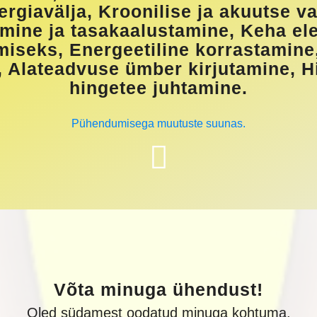
nergiavälja, Kroonilise ja akuutse v
mine ja tasakaalustamine, Keha e
miseks, Energeetiline korrastamin
a, Alateadvuse ümber kirjutamine, H
hingetee juhtamine.
Pühendumisega muutuste suunas.
Võta minuga ühendust!
Oled südamest oodatud minuga kohtuma.