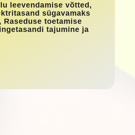
alu leevendamise võtted,
lektritasand sügavamaks
e, Raseduse toetamise
ingetasandi tajumine ja