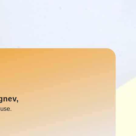
gnev,
duse.