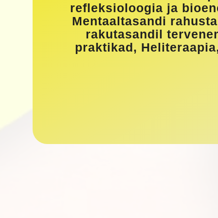
refleksioloogia ja bioe
Mentaaltasandi rahusta
rakutasandil tervene
praktikad, Heliteraapi