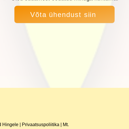
Võta ühendust siin
 Hingele |
Privaatsuspoliitika
| Mt.