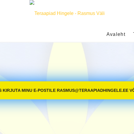
Avaleht
 KIRJUTA MINU E-POSTILE RASMUS@TERAAPIADHINGELE.EE VÕI 