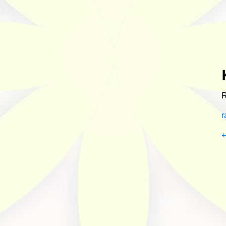
R
r
+