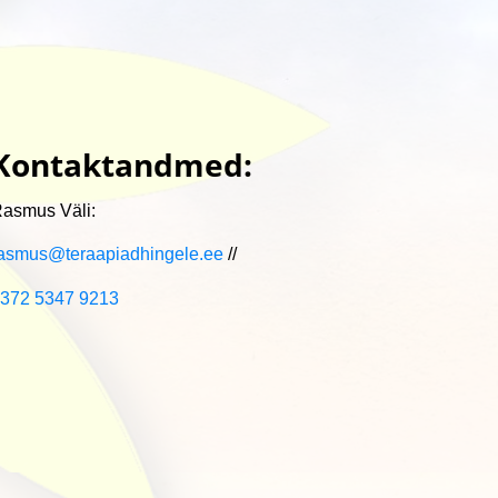
Kontaktandmed:
asmus Väli:
asmus@teraapiadhingele.ee
//
372 5347 9213