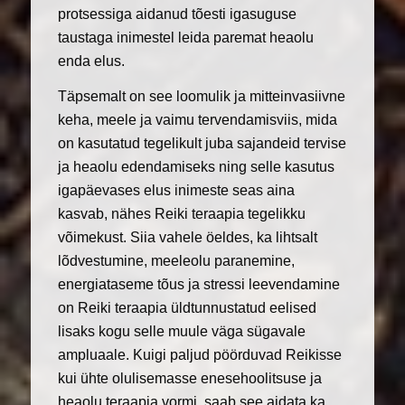
protsessiga aidanud tõesti igasuguse
taustaga inimestel leida paremat heaolu
enda elus.
Täpsemalt on see loomulik ja mitteinvasiivne
keha, meele ja vaimu tervendamisviis, mida
on kasutatud tegelikult juba sajandeid tervise
ja heaolu edendamiseks ning selle kasutus
igapäevases elus inimeste seas aina
kasvab, nähes Reiki teraapia tegelikku
võimekust. Siia vahele öeldes, ka lihtsalt
lõdvestumine, meeleolu paranemine,
energiataseme tõus ja stressi leevendamine
on Reiki teraapia üldtunnustatud eelised
lisaks kogu selle muule väga sügavale
ampluaale. Kuigi paljud pöörduvad Reikisse
kui ühte olulisemasse enesehoolitsuse ja
heaolu teraapia vormi, saab see aidata ka