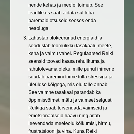
nende kehas ja meelel toimub. See
teadlikkus saab aidata sul teha
paremaid otsuseid seoses enda
heaoluga.
Lahustab blokeerunud energiaid ja
soodustab loomulikku tasakaalu meele,
keha ja vaimu vahel. Regulaarsed Reiki
seansid toovad kaasa rahulikuma ja
rahulolevama oleku, mille puhul inimene
suudab paremini toime tulla stressiga ja
üleüldse kõigega, mis elu talle annab.
See vaimne tasakaal parandab ka
õppimisvõimet, mälu ja vaimset selgust.
Reikiga saab tervendada vaimseid ja
emotsionaalseid haavu ning aitab
leevendada meeleolu kõikumisi, hirmu,
frustratsiooni ja viha. Kuna Reiki