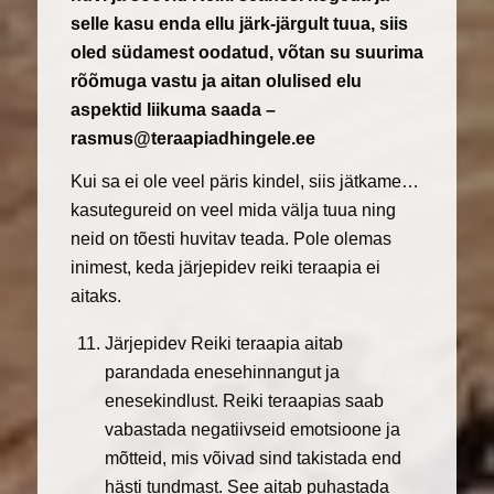
selle kasu enda ellu järk-järgult tuua, siis
oled südamest oodatud, võtan su suurima
rõõmuga vastu ja aitan olulised elu
aspektid liikuma saada –
rasmus@teraapiadhingele.ee
Kui sa ei ole veel päris kindel, siis jätkame…
kasutegureid on veel mida välja tuua ning
neid on tõesti huvitav teada. Pole olemas
inimest, keda järjepidev reiki teraapia ei
aitaks.
Järjepidev Reiki teraapia aitab
parandada enesehinnangut ja
enesekindlust. Reiki teraapias saab
vabastada negatiivseid emotsioone ja
mõtteid, mis võivad sind takistada end
hästi tundmast. See aitab puhastada