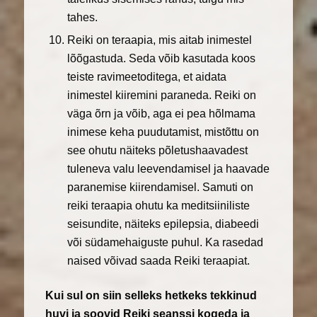
tahes.
Reiki on teraapia, mis aitab inimestel
lõõgastuda. Seda võib kasutada koos
teiste ravimeetoditega, et aidata
inimestel kiiremini paraneda. Reiki on
väga õrn ja võib, aga ei pea hõlmama
inimese keha puudutamist, mistõttu on
see ohutu näiteks põletushaavadest
tuleneva valu leevendamisel ja haavade
paranemise kiirendamisel. Samuti on
reiki teraapia ohutu ka meditsiiniliste
seisundite, näiteks epilepsia, diabeedi
või südamehaiguste puhul. Ka rasedad
naised võivad saada Reiki teraapiat.
Kui sul on siin selleks hetkeks tekkinud
huvi ja soovid Reiki seanssi kogeda ja