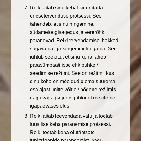
Reiki aitab sinu kehal kiirendada
enesetervenduse protsessi. See
tähendab, et sinu hingamine,
südamelöögisagedus ja vererõhk
paranevad. Reiki tervendamisel hakkad
sügavamalt ja kergemini hingama. See
juhtub seetõttu, et sinu keha läheb
parasümpaatilisse ehk puhke /
seedimise režiimi. See on režiimi, kus
sinu keha on mõeldud olema suurema
osa ajast, mitte võitle / põgene režiimis
nagu väga paljudel juhtudel me oleme
igapäevases elus.
Reiki aitab leevendada valu ja toetab
füüsilise keha paranemise protsessi.
Reiki toetab keha elutähtsate
funktsioonide parandamist, nagu