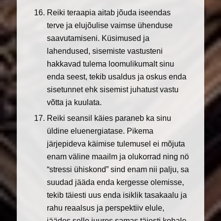
Reiki teraapia aitab jõuda iseendas
terve ja elujõulise vaimse ühenduse
saavutamiseni. Küsimused ja
lahendused, sisemiste vastusteni
hakkavad tulema loomulikumalt sinu
enda seest, tekib usaldus ja oskus enda
sisetunnet ehk sisemist juhatust vastu
võtta ja kuulata.
Reiki seansil käies paraneb ka sinu
üldine eluenergiatase. Pikema
järjepideva käimise tulemusel ei mõjuta
enam väline maailm ja olukorrad ning nö
“stressi ühiskond” sind enam nii palju, sa
suudad jääda enda kergesse olemisse,
tekib täiesti uus enda isiklik tasakaalu ja
rahu reaalsus ja perspektiiv elule,
jäädes selle juures samas täiesti kohale