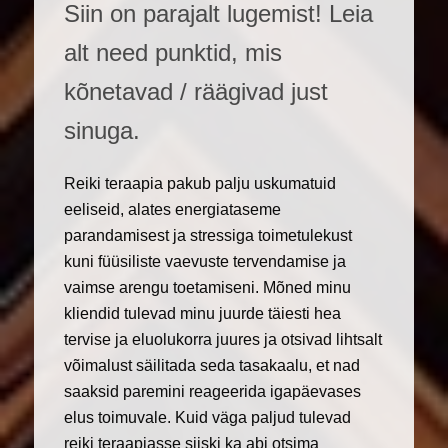
Siin on parajalt lugemist! Leia
alt need punktid, mis
kõnetavad / räägivad just
sinuga.
Reiki teraapia pakub palju uskumatuid
eeliseid, alates energiataseme
parandamisest ja stressiga toimetulekust
kuni füüsiliste vaevuste tervendamise ja
vaimse arengu toetamiseni. Mõned minu
kliendid tulevad minu juurde täiesti hea
tervise ja eluolukorra juures ja otsivad lihtsalt
võimalust säilitada seda tasakaalu, et nad
saaksid paremini reageerida igapäevases
elus toimuvale. Kuid väga paljud tulevad
reiki teraapiasse siiski ka abi otsima