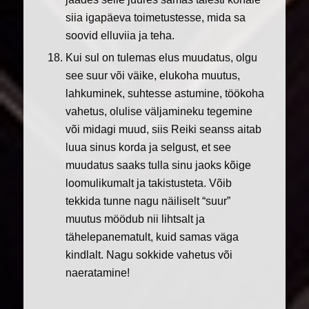
siia igapäeva toimetustesse, mida sa
soovid elluviia ja teha.
Kui sul on tulemas elus muudatus, olgu
see suur või väike, elukoha muutus,
lahkuminek, suhtesse astumine, töökoha
vahetus, olulise väljamineku tegemine
või midagi muud, siis Reiki seanss aitab
luua sinus korda ja selgust, et see
muudatus saaks tulla sinu jaoks kõige
loomulikumalt ja takistusteta. Võib
tekkida tunne nagu näiliselt “suur”
muutus möödub nii lihtsalt ja
tähelepanematult, kuid samas väga
kindlalt. Nagu sokkide vahetus või
naeratamine!