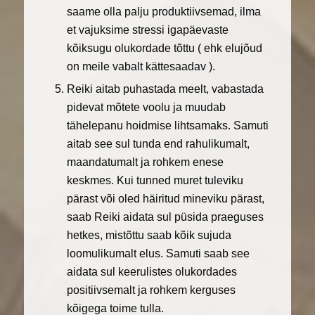
saame olla palju produktiivsemad, ilma
et vajuksime stressi igapäevaste
kõiksugu olukordade tõttu ( ehk elujõud
on meile vabalt kättesaadav ).
Reiki aitab puhastada meelt, vabastada
pidevat mõtete voolu ja muudab
tähelepanu hoidmise lihtsamaks. Samuti
aitab see sul tunda end rahulikumalt,
maandatumalt ja rohkem enese
keskmes. Kui tunned muret tuleviku
pärast või oled häiritud mineviku pärast,
saab Reiki aidata sul püsida praeguses
hetkes, mistõttu saab kõik sujuda
loomulikumalt elus. Samuti saab see
aidata sul keerulistes olukordades
positiivsemalt ja rohkem kerguses
kõigega toime tulla.