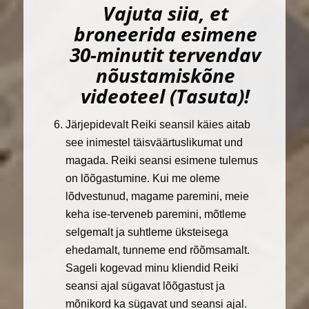
Vajuta siia, et
broneerida esimene
30-minutit tervendav
nõustamiskõne
videoteel (Tasuta)!
Järjepidevalt Reiki seansil käies aitab
see inimestel täisväärtuslikumat und
magada. Reiki seansi esimene tulemus
on lõõgastumine. Kui me oleme
lõdvestunud, magame paremini, meie
keha ise-terveneb paremini, mõtleme
selgemalt ja suhtleme üksteisega
ehedamalt, tunneme end rõõmsamalt.
Sageli kogevad minu kliendid Reiki
seansi ajal sügavat lõõgastust ja
mõnikord ka sügavat und seansi ajal.