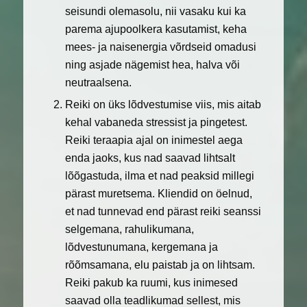
seisundi olemasolu, nii vasaku kui ka
parema ajupoolkera kasutamist, keha
mees- ja naisenergia võrdseid omadusi
ning asjade nägemist hea, halva või
neutraalsena.
Reiki on üks lõdvestumise viis, mis aitab
kehal vabaneda stressist ja pingetest.
Reiki teraapia ajal on inimestel aega
enda jaoks, kus nad saavad lihtsalt
lõõgastuda, ilma et nad peaksid millegi
pärast muretsema. Kliendid on öelnud,
et nad tunnevad end pärast reiki seanssi
selgemana, rahulikumana,
lõdvestunumana, kergemana ja
rõõmsamana, elu paistab ja on lihtsam.
Reiki pakub ka ruumi, kus inimesed
saavad olla teadlikumad sellest, mis