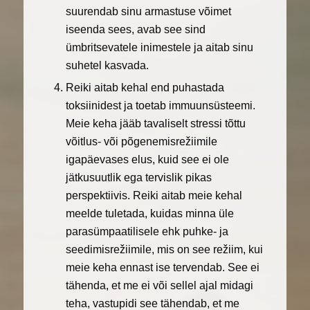
suurendab sinu armastuse võimet
iseenda sees, avab see sind
ümbritsevatele inimestele ja aitab sinu
suhetel kasvada.
Reiki aitab kehal end puhastada
toksiinidest ja toetab immuunsüsteemi.
Meie keha jääb tavaliselt stressi tõttu
võitlus- või põgenemisrežiimile
igapäevases elus, kuid see ei ole
jätkusuutlik ega tervislik pikas
perspektiivis. Reiki aitab meie kehal
meelde tuletada, kuidas minna üle
parasümpaatilisele ehk puhke- ja
seedimisrežiimile, mis on see režiim, kui
meie keha ennast ise tervendab. See ei
tähenda, et me ei või sellel ajal midagi
teha, vastupidi see tähendab, et me