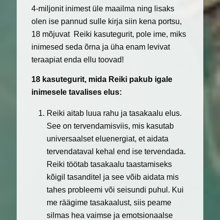
4-miljonit inimest üle maailma ning lisaks
olen ise pannud sulle kirja siin kena portsu,
18 mõjuvat
Reiki kasutegurit, pole ime, miks
inimesed seda õrna ja üha enam levivat
teraapiat enda ellu toovad!
18 kasutegurit, mida Reiki pakub igale
inimesele tavalises elus:
Reiki aitab luua rahu ja tasakaalu elus.
See on tervendamisviis, mis kasutab
universaalset eluenergiat, et aidata
tervendataval kehal end ise tervendada.
Reiki töötab tasakaalu taastamiseks
kõigil tasanditel ja see võib aidata mis
tahes probleemi või seisundi puhul. Kui
me räägime tasakaalust, siis peame
silmas hea vaimse ja emotsionaalse