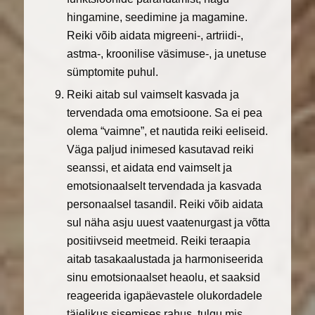
hingamine, seedimine ja magamine.
Reiki võib aidata migreeni-, artriidi-,
astma-, kroonilise väsimuse-, ja unetuse
sümptomite puhul.
Reiki aitab sul vaimselt kasvada ja
tervendada oma emotsioone. Sa ei pea
olema “vaimne”, et nautida reiki eeliseid.
Väga paljud inimesed kasutavad reiki
seanssi, et aidata end vaimselt ja
emotsionaalselt tervendada ja kasvada
personaalsel tasandil. Reiki võib aidata
sul näha asju uuest vaatenurgast ja võtta
positiivseid meetmeid. Reiki teraapia
aitab tasakaalustada ja harmoniseerida
sinu emotsionaalset heaolu, et saaksid
reageerida igapäevastele olukordadele
täielikus sisemises rahus, tulgu mis