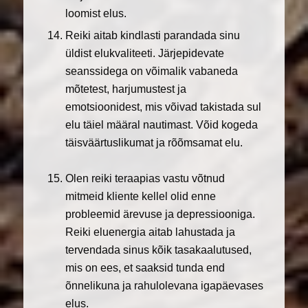
loomist elus.
Reiki aitab kindlasti parandada sinu
üldist elukvaliteeti. Järjepidevate
seanssidega on võimalik vabaneda
mõtetest, harjumustest ja
emotsioonidest, mis võivad takistada sul
elu täiel määral nautimast. Võid kogeda
täisväärtuslikumat ja rõõmsamat elu.
Olen reiki teraapias vastu võtnud
mitmeid kliente kellel olid enne
probleemid ärevuse ja depressiooniga.
Reiki eluenergia aitab lahustada ja
tervendada sinus kõik tasakaalutused,
mis on ees, et saaksid tunda end
õnnelikuna ja rahulolevana igapäevases
elus.