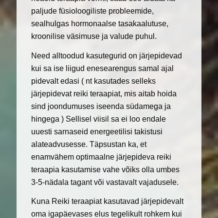
paljude füsioloogiliste probleemide,
sealhulgas hormonaalse tasakaalutuse,
kroonilise väsimuse ja valude puhul.
Need alltoodud kasutegurid on järjepidevad
kui sa ise liigud enesearengus samal ajal
pidevalt edasi ( nt kasutades selleks
järjepidevat reiki teraapiat, mis aitab hoida
sind joondumuses iseenda südamega ja
hingega ) Sellisel viisil sa ei loo endale
uuesti sarnaseid energeetilisi takistusi
alateadvusesse. Täpsustan ka, et
enamvähem optimaalne järjepideva reiki
teraapia kasutamise vahe võiks olla umbes
3-5-nädala tagant või vastavalt vajadusele.
Kuna Reiki teraapiat kasutavad järjepidevalt
oma igapäevases elus tegelikult rohkem kui