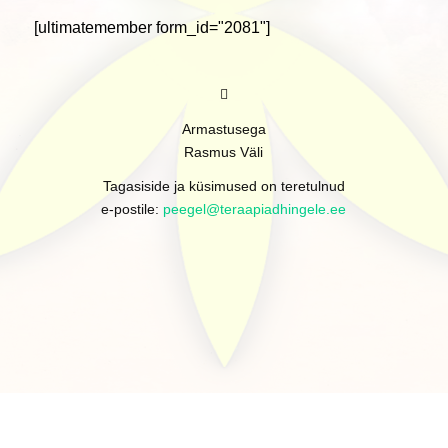
[ultimatemember form_id="2081"]
Armastusega
Rasmus Väli
Tagasiside ja küsimused on teretulnud
e-postile:
peegel@teraapiadhingele.ee